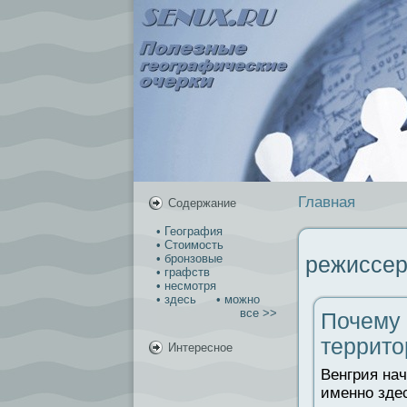
Главная
Содержание
• География
• Стоимость
• бронзовые
режиссер
• графств
• несмотря
• здесь
• можно
все >>
Почему 
террито
Интересное
Венгрия на
именно здес