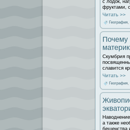
с лодок, н
фруктами, 
Читать >>
География
,
Почему 
материк
Скумбрия п
посвященны
славится к
Читать >>
География
,
Живопис
экватор
Наводнение
а также нео
бешенства 