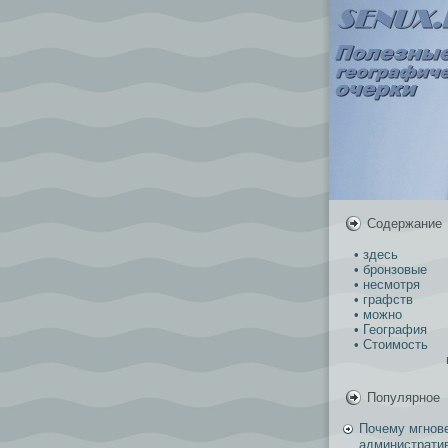
Содержание
• здесь
• бронзовые
• несмотря
• графств
• можно
• География
• Стоимость
Популярное
Почему мгнов
администрати