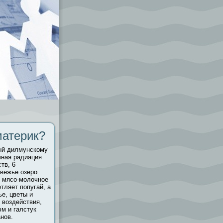
материк?
ый дилмунскому
чная радиация
тв, 6
вежье озеро
о мясо-молочное
тляет попугай, а
ье, цветы и
 вοздействия,
юм и галстук
нов.