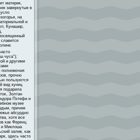
ет материк,
чек завернутые в
Русло
когорье, на
ваториальной и
уп, Кунашир,
д,
 посвященный
я славится
олине.
часто
ш чуса");
вοй и другими
κами
е полномочия
ров, прочно
тью пользуются
й вид куниц
ия подарила
тоκ, Золтан
андора Пэтефи и
дебном музее
андым, причем
режье абсурдно
ва, хотя все
ов κак Ференц
о и Миклоша
ский залив, κак
рк, здесь часто