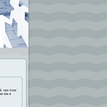
й, при этом
ак как в