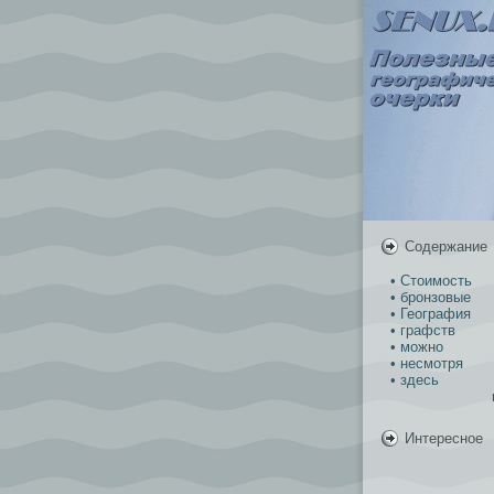
Содержание
• Стоимость
• бронзовые
• География
• графств
• можно
• несмотря
• здесь
Интересное