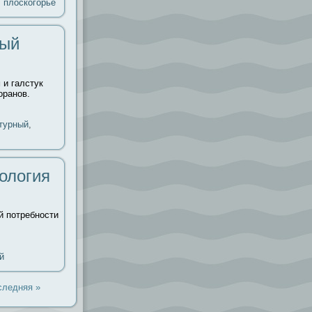
,
плоскогорье
ный
 и галстук
оранов.
турный
,
ология
й потребности
й
следняя »