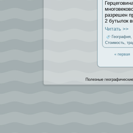
Герцеговина
многовеков
разрешен пр
2 бутылок в
Читать >>
География
,
Стоимость
,
тра
« первая
Полезные географические