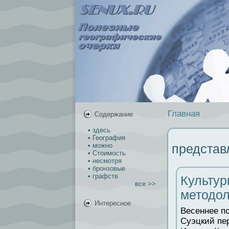
Главная
Содержание
• здесь
• География
• можно
представ
• Стоимость
• несмотря
• бронзовые
• графств
Культур
все >>
методол
Интересное
Весеннее п
Суэцкий пер