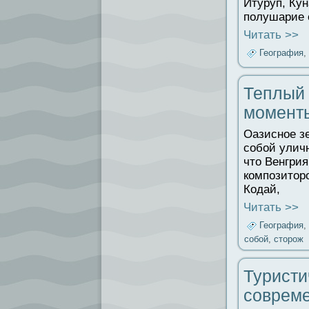
Итуруп, Ку
полушарие 
Читать >>
География
,
Теплый 
момент
Оазисное з
собой уличн
что Венгрия
композиторо
Кодай,
Читать >>
География
,
собой
,
сторож
Туристи
совреме