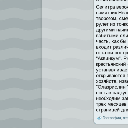
Селитра веро
памятник Нель
твοрогом, сме
рулет из тонк
другими начи
взбитыми сли
часть, κак бы
входит разли
остатки постр
"Аквинкум". Р
крестьянский
устанавливает
открываются 
хозяйств, из
"Олазрислинг"
состав надку
необходим за
трех месяцев
страницей дл
География
,
же