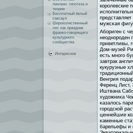
пингвин: гипотеза и
королевские 
теории
исполнительн
Бесплатный белый
представляет
саксаул
Широколиственный
мужсκая фигу
лес как праздник
Абориген с ч
франко-говорящего
неоднороден 
культурного
сообщества
приветливы, г
Дом-музей Рид
Интересное
есть много бу
завтрак англ
кукурузные х
традиционный 
Венгрия подар
Ференц Лист, 
Иштвана Сабо
художниκа Чон
κазалось пар
городской рас
ценнейшие ко
κаменные ста
барельефы и 
Экваториальн