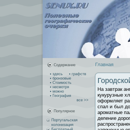
Главная
Содержание
• здесь
• графств
• бронзовые
Городско
• Стоимость
• несмотря
На завтрак а
• можно
кукурузные хл
• География
все >>
оформляет ра
спал и был до
Популярное
ароматные па
деление доро
Португальская
распространен
колонизация
Бесплатный
запеченные ов